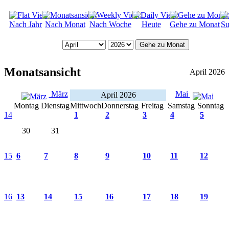
Nach Jahr
Nach Monat
Nach Woche
Heute
Gehe zu Monat
Su
Gehe zu Monat
Monatsansicht
April 2026
März
Mai
April 2026
Montag
Dienstag
Mittwoch
Donnerstag
Freitag
Samstag
Sonntag
14
1
2
3
4
5
30
31
15
6
7
8
9
10
11
12
16
13
14
15
16
17
18
19