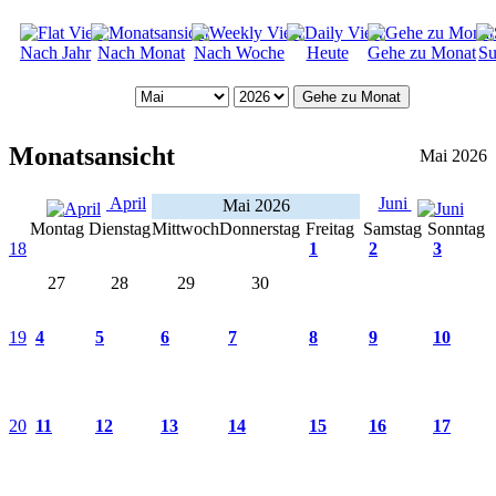
Nach Jahr
Nach Monat
Nach Woche
Heute
Gehe zu Monat
Su
Gehe zu Monat
Monatsansicht
Mai 2026
April
Juni
Mai 2026
Montag
Dienstag
Mittwoch
Donnerstag
Freitag
Samstag
Sonntag
18
1
2
3
27
28
29
30
19
4
5
6
7
8
9
10
20
11
12
13
14
15
16
17