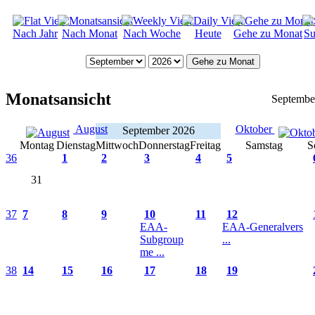
Nach Jahr
Nach Monat
Nach Woche
Heute
Gehe zu Monat
Su
Gehe zu Monat
Monatsansicht
Septembe
August
Oktober
September 2026
Montag
Dienstag
Mittwoch
Donnerstag
Freitag
Samstag
S
36
1
2
3
4
5
31
37
7
8
9
10
11
12
EAA-
EAA-Generalvers
Subgroup
...
me ...
38
14
15
16
17
18
19