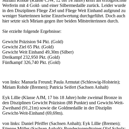
Miriam Rohde (Klasse CJW, 12 bis 14 Jahre) kehrt als erfolgreichste
Werferin mit 4 Gold- und einer Silbermedaille zurück. Leider wurde
in den Disziplinen Fliege Ziel und Fliege Weit Einhand aufgrund zu
weniger Starterinnen keine Einzelwertung durchgeführt. Doch auch
hier setzte sich Miriam gegen ihre beiden Mitstreiterinnen durch.
Sie erzielte folgende Ergebnisse:
Gewicht Präzision 94 Pkt. (Gold)
Gewicht Ziel 65 Pkt. (Gold)
Gewicht Weit Einhand 49,30m (Silber)
Dreikampf 232,950 Pkt. (Gold)
Fünfkampf 326,740 Pkt. (Gold)
von links: Manuela Freund; Paula Armutat (Schleswig-Holstein);
Miriam Rohde (Bremen); Patricia Seifert (Sachsen Anhalt)
Eyk Lillie (Klasse AJM, 17 bis 18 Jahre) holte zweimal Bronze in
den Disziplinen Gewicht Präzision (88 Punkte) und Gewicht-Weit-
Zweihand (91,21m) sowie die Goldmedaille in der Disziplin
Gewicht-Weit-Einhand (69,69m).
von links: Daniel Pfeiffer (Sachsen Anhalt); Eyk Lillie (Bremen);
Etienne Müller (Sachsen Anhalt); Bundesjugendtrainer Olaf Schulz;