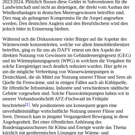
2023/2024. Plötzlich flossen diese Gelder in Subventionen für die
Landwirtschaft und nicht an diejenigen, die direkt vom Ausbau der
Windkraftanlagen in deutschen Meeresgewässern betroffen sind.
Dies mag als gelungener Kompromiss für die Ampel angesehen
werden. Den deutschen Anglern und den Berufsfischern wird dies
jedoch bitter in Erinnerung bleiben.
Während sich die Diskussionen vieler Bürger auf die Aspekte des
Wärmewende konzentrierten, welche vor allem Immobilienbesitzer
betreffen, ging es für uns als DAFV erneut um den Aspekt der
direkten Nutzung von Gewässern im Gebäudeenergiegesetz (GEG)
und im Wärmeplanungsgesetz (WPG) in welchem die Vorgaben für
solche Energieträger noch deutlich reduziert wurden. Hier geht es
um die mögliche Verbreitung von Wasserwärmepumpen in
Deutschland, die als Mittel zur Nutzung unserer Flüsse und Seen als
Quelle für Fernwärme, und in einigen Fällen auch als Kühlquelle,
für öffentliche Infrastruktur, Industrie und verschiedenen städtische
Gebiete vorgesehen sind. Solche Flusswärmepumpen haben wir in
unserer Verbandszeitschrift AFZ-Fischwaid im Frühjahr
[1]
beschrieben
. Wir positionieren uns konsequent gegen eine
unverhältnismäßige wirtschaftliche Nutzung unserer Flüsse und
Seen. Dennoch kam in jüngster Vergangenheit Bewegung in diese
Angelegenheit. Bei einer öffentlichen Anhörung des
Bundestagsausschusses für Klima und Energie wurde das Thema
kürzlich mit geothermischen Lösungen zur Wärme- und