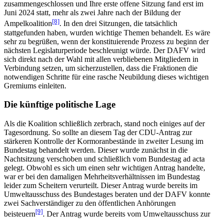
zusammengeschlossen und Ihre erste offene Sitzung fand erst im
Juni 2024 statt, mehr als zwei Jahre nach der Bildung der
[8]
Ampelkoalition
. In den drei Sitzungen, die tatsächlich
stattgefunden haben, wurden wichtige Themen behandelt. Es wäre
sehr zu begrüßen, wenn der konstituierende Prozess zu beginn der
nächsten Legislaturperiode beschleunigt würde. Der DAFV wird
sich direkt nach der Wahl mit allen verbliebenen Mitgliedern in
Verbindung setzen, um sicherzustellen, dass die Fraktionen die
notwendigen Schritte für eine rasche Neubildung dieses wichtigen
Gremiums einleiten.
Die künftige politische Lage
Als die Koalition schließlich zerbrach, stand noch einiges auf der
Tagesordnung. So sollte an diesem Tag der CDU-Antrag zur
stärkeren Kontrolle der Kormoranbestände in zweiter Lesung im
Bundestag behandelt werden. Dieser wurde zunächst in die
Nachtsitzung verschoben und schließlich vom Bundestag ad acta
gelegt. Obwohl es sich um einen sehr wichtigen Antrag handelte,
war er bei den damaligen Mehrheitsverhältnissen im Bundestag
leider zum Scheitern verurteilt. Dieser Antrag wurde bereits im
Umweltausschuss des Bundestages beraten und der DAFV konnte
zwei Sachverständiger zu den öffentlichen Anhörungen
[9]
beisteuern
. Der Antrag wurde bereits vom Umweltausschuss zur