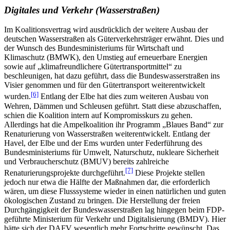
Digitales und Verkehr (Wasserstraßen)
Im Koalitionsvertrag wird ausdrücklich der weitere Ausbau der
deutschen Wasserstraßen als Güterverkehrsträger erwähnt. Dies und
der Wunsch des Bundesministeriums für Wirtschaft und
Klimaschutz (BMWK), den Umstieg auf erneuerbare Energien
sowie auf „klimafreundlichere Gütertransportmittel“ zu
beschleunigen, hat dazu geführt, dass die Bundeswasserstraßen ins
Visier genommen und für den Gütertransport weiterentwickelt
[6]
wurden.
Entlang der Elbe hat dies zum weiteren Ausbau von
Wehren, Dämmen und Schleusen geführt. Statt diese abzuschaffen,
schien die Koalition intern auf Kompromisskurs zu gehen.
Allerdings hat die Ampelkoalition ihr Programm „Blaues Band“ zur
Renaturierung von Wasserstraßen weiterentwickelt. Entlang der
Havel, der Elbe und der Ems wurden unter Federführung des
Bundesministeriums für Umwelt, Naturschutz, nukleare Sicherheit
und Verbraucherschutz (BMUV) bereits zahlreiche
[7]
Renaturierungsprojekte durchgeführt.
Diese Projekte stellen
jedoch nur etwa die Hälfte der Maßnahmen dar, die erforderlich
wären, um diese Flusssysteme wieder in einen natürlichen und guten
ökologischen Zustand zu bringen. Die Herstellung der freien
Durchgängigkeit der Bundeswasserstraßen lag hingegen beim FDP-
geführte Ministerium für Verkehr und Digitalisierung (BMDV). Hier
hätte sich der DAFV wesentlich mehr Fortschritte gewünscht. Das