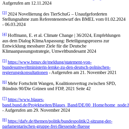
Aufgerufen am 12.11.2024
[3]
2024 Novellierung des TierSchuG – Unaufgeforderten
Stellungnahme zum Referentenentwurf des BMEL vom 01.02.2024
- 06.03.2024
[4]
Hoffmann, E. et al. Climate Change | 36/2024, Empfehlungen
aus dem Dialog KlimaAnpassung: Beteiligungsprozess zur
Entwicklung messbarer Ziele für die Deutsche
Klimaanpassungsstrategie, Umweltbundesamt 2024
[5]
https://www.bmuv.de/meldung/statement-von-
bundesumweltministerin-lemke-zu-den-deutsch-polnischen-
regierungskonsultationen
- Aufgerufen am 21. November 2021
[6]
Mehr Fortschritt Wangen, Koalitionsvertrag zwischen SPD,
Bündnis 90/Die Grünen und FDP, 2021 Seite 42
[7]
https://www.blaues-
band.bund.de/Projektseiten/Blaues_Band/DE/00_Home/home_node.
- Aufgerufen am 29. November 2024
[8]
https://dafv.de/themen/politik/bundespolitik/2-sitzung-der-
parlamentarischen-gruppe-frei-fliessende-fluesse