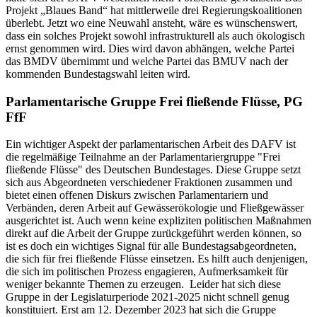
Projekt „Blaues Band“ hat mittlerweile drei Regierungskoalitionen
überlebt. Jetzt wo eine Neuwahl ansteht, wäre es wünschenswert,
dass ein solches Projekt sowohl infrastrukturell als auch ökologisch
ernst genommen wird. Dies wird davon abhängen, welche Partei
das BMDV übernimmt und welche Partei das BMUV nach der
kommenden Bundestagswahl leiten wird.
Parlamentarische Gruppe Frei fließende Flüsse, PG
FfF
Ein wichtiger Aspekt der parlamentarischen Arbeit des DAFV ist
die regelmäßige Teilnahme an der Parlamentariergruppe "Frei
fließende Flüsse" des Deutschen Bundestages. Diese Gruppe setzt
sich aus Abgeordneten verschiedener Fraktionen zusammen und
bietet einen offenen Diskurs zwischen Parlamentariern und
Verbänden, deren Arbeit auf Gewässerökologie und Fließgewässer
ausgerichtet ist. Auch wenn keine expliziten politischen Maßnahmen
direkt auf die Arbeit der Gruppe zurückgeführt werden können, so
ist es doch ein wichtiges Signal für alle Bundestagsabgeordneten,
die sich für frei fließende Flüsse einsetzen. Es hilft auch denjenigen,
die sich im politischen Prozess engagieren, Aufmerksamkeit für
weniger bekannte Themen zu erzeugen. Leider hat sich diese
Gruppe in der Legislaturperiode 2021-2025 nicht schnell genug
konstituiert. Erst am 12. Dezember 2023 hat sich die Gruppe