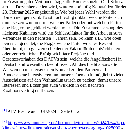
In Erwartung der Vertrauensfrage, die Bundeskanzler Olaf Scholz
am 11. Dezember stellen wird, wurden vorläufig Neuwahlen für den
23. Februar 2025 angekündigt. Wie bei jeder Wahl werden die
Karten neu gemischt. Es ist noch völlig unklar, welche Partei sich
durchsetzen wird und mit welcher Partei oder mit welchen Parteien
eine Regierung gebildet werden muss. Die Zusammensetzung des
nächsten Kabinetts wird ein Schlüsselfaktor für die Arbeit unseres
Verbandes in den nächsten 4 Jahren sein. So kann z.B., wie oben
bereits angedeutet, die Frage, welche Partei welches Ressort
übernimmt, ein ganz entscheidender Faktor für den tatsächlichen
oder vermeintlichen Erfolg wichtiger Projekte und
Gesetzesvorhaben des DAFVs sein, welche die Angelfischerei in
Deutschland wesentlich beeinflussen. All dies bleibt abzuwarten.
Wir werden unsererseits den Kontakt zu den Parteien auf
Bundesebene intensivieren, um unsere Themen in möglichst vielen
Ausschüssen auf den Verhandlungstisch zu packen, damit unsere
Interessen und Lösungen auch wirklich in den nächsten
Koalitionsvertrag einfließen.
[1]
AFZ Fischwaid – 01/2024 – Seite 6-12
[2]
https://www.bundestag.de/dokumente/textarchiv/2024/kw45-pa-
klimaschutz-klimaneutraler-ausbau-waermeversorgung-1025090
-