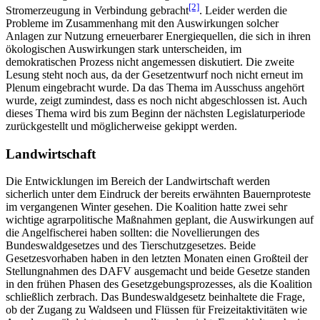
[2]
Stromerzeugung in Verbindung gebracht
. Leider werden die
Probleme im Zusammenhang mit den Auswirkungen solcher
Anlagen zur Nutzung erneuerbarer Energiequellen, die sich in ihren
ökologischen Auswirkungen stark unterscheiden, im
demokratischen Prozess nicht angemessen diskutiert. Die zweite
Lesung steht noch aus, da der Gesetzentwurf noch nicht erneut im
Plenum eingebracht wurde. Da das Thema im Ausschuss angehört
wurde, zeigt zumindest, dass es noch nicht abgeschlossen ist. Auch
dieses Thema wird bis zum Beginn der nächsten Legislaturperiode
zurückgestellt und möglicherweise gekippt werden.
Landwirtschaft
Die Entwicklungen im Bereich der Landwirtschaft werden
sicherlich unter dem Eindruck der bereits erwähnten Bauernproteste
im vergangenen Winter gesehen. Die Koalition hatte zwei sehr
wichtige agrarpolitische Maßnahmen geplant, die Auswirkungen auf
die Angelfischerei haben sollten: die Novellierungen des
Bundeswaldgesetzes und des Tierschutzgesetzes. Beide
Gesetzesvorhaben haben in den letzten Monaten einen Großteil der
Stellungnahmen des DAFV ausgemacht und beide Gesetze standen
in den frühen Phasen des Gesetzgebungsprozesses, als die Koalition
schließlich zerbrach. Das Bundeswaldgesetz beinhaltete die Frage,
ob der Zugang zu Waldseen und Flüssen für Freizeitaktivitäten wie