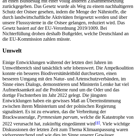
an einen Bundestag mit einer völlig anderen Zusammensetzung
zurückgegeben. Das Gesetz wurde als Weg zu einem nachhaltigeren
Schutz der Ostsee gesehen, indem die Menge der Nährstoffe, die
durch landwirtschaftliche Aktivitäten freigesetzt werden und über
unsere Flusssysteme in die Ostsee gelangen, reduziert wird. Das
Gesetz basiert auf der EU-Verordnung 2019/1009. Bei
Nichterfüllung drohen deshalb Bußgelder, welche Deutschland an
die EU-Kommission zahlen müsste.
Umwelt
Einige Entwicklungen während der letzten drei Jahren im
Umweltbereich sind tatsächlich sehr lobenswert. Die Ampelkoalition
konnte ein besseres Biodiversitätsleitbild durchsetzen, einen
besseren Umgang mit den Natur- und Artenschutzverbänden, im
Sinne eines Dialogs, demonstrieren und Ministerin Lemke hat viel
Aufmerksamkeit auf die Probleme rund um die Oder und das
dortige Fischsterben im Jahr 2022 gelegt. Die jüngsten
Entwicklungen haben ein gewisses Maß an Übereinstimmung
zwischen ihrem Ministerium und der polnischen Regierung
signalisiert. Es ist zu erwarten, das die Verbreitung der
Brackwasseralge,
Pyrmnesium parvum
, welche die Katastrophe von
[4]
2022 verursacht hat, zukünftig eingedämmt wird
. Viele wichtige
Diskussionen der letzten Zeit zum Thema Klimaanpassung waren
vielversprechend und wie dies im Sinne unserer Gewässer