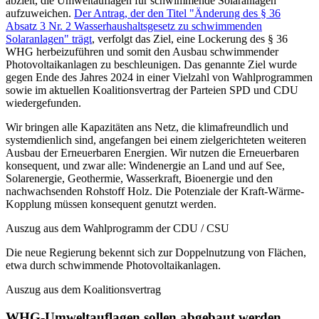
abzielt, die Umweltauflagen für schwimmende Solaranlagen
aufzuweichen.
Der Antrag, der den Titel "Änderung des § 36
Absatz 3 Nr. 2 Wasserhaushaltsgesetz zu schwimmenden
Solaranlagen" trägt
, verfolgt das Ziel, eine Lockerung des § 36
WHG herbeizuführen und somit den Ausbau schwimmender
Photovoltaikanlagen zu beschleunigen. Das genannte Ziel wurde
gegen Ende des Jahres 2024 in einer Vielzahl von Wahlprogrammen
sowie im aktuellen Koalitionsvertrag der Parteien SPD und CDU
wiedergefunden.
Wir bringen alle Kapazitäten ans Netz, die klimafreundlich und
systemdienlich sind, angefangen bei einem zielgerichteten weiteren
Ausbau der Erneuerbaren Energien. Wir nutzen die Erneuerbaren
konsequent, und zwar alle: Windenergie an Land und auf See,
Solarenergie, Geothermie, Wasserkraft, Bioenergie und den
nachwachsenden Rohstoff Holz. Die Potenziale der Kraft-Wärme-
Kopplung müssen konsequent genutzt werden.
Auszug aus dem Wahlprogramm der CDU / CSU
Die neue Regierung bekennt sich zur Doppelnutzung von Flächen,
etwa durch schwimmende Photovoltaikanlagen.
Auszug aus dem Koalitionsvertrag
WHG-Umweltauflagen sollen abgebaut werden