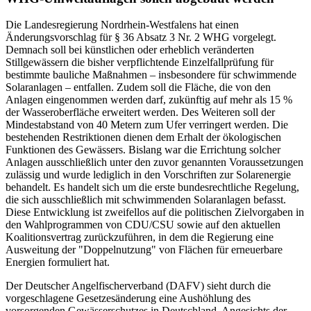
Die Landesregierung Nordrhein-Westfalens hat einen
Änderungsvorschlag für § 36 Absatz 3 Nr. 2 WHG vorgelegt.
Demnach soll bei künstlichen oder erheblich veränderten
Stillgewässern die bisher verpflichtende Einzelfallprüfung für
bestimmte bauliche Maßnahmen – insbesondere für schwimmende
Solaranlagen – entfallen. Zudem soll die Fläche, die von den
Anlagen eingenommen werden darf, zukünftig auf mehr als 15 %
der Wasseroberfläche erweitert werden. Des Weiteren soll der
Mindestabstand von 40 Metern zum Ufer verringert werden. Die
bestehenden Restriktionen dienen dem Erhalt der ökologischen
Funktionen des Gewässers. Bislang war die Errichtung solcher
Anlagen ausschließlich unter den zuvor genannten Voraussetzungen
zulässig und wurde lediglich in den Vorschriften zur Solarenergie
behandelt. Es handelt sich um die erste bundesrechtliche Regelung,
die sich ausschließlich mit schwimmenden Solaranlagen befasst.
Diese Entwicklung ist zweifellos auf die politischen Zielvorgaben in
den Wahlprogrammen von CDU/CSU sowie auf den aktuellen
Koalitionsvertrag zurückzuführen, in dem die Regierung eine
Ausweitung der "Doppelnutzung" von Flächen für erneuerbare
Energien formuliert hat.
Der Deutscher Angelfischerverband (DAFV) sieht durch die
vorgeschlagene Gesetzesänderung eine Aushöhlung des
vorsorgenden Gewässerschutzes in Deutschland. Angesichts der