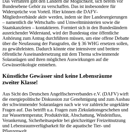
Das Verfahren gibt den Ländern die Möglichkeit, sich bereits vor
Bundesebene Gehör zu verschaffen. Das ist insbesondere für
Widersprüche von Vorteil. Hier können die DAFV-
Mitgliedsverbände aktiv werden, indem sie ihre Landesregierungen
– namentlich die Wirtschafts- und Umweltministerien sowie die
Staatskanzleien – kontaktieren. Formiert sich in den Bundesländern
ausreichender Widerstand, wird der Bundestag eine öffentliche
Anhörung zum Antrag durchführen müssen, um eine offene Debatte
über die Neufassung der Paragrafen, die § 36 WHG ersetzen sollen,
zu gewährleisten. Dadurch könnte eine intensivere und breitere
öffentliche Auseinandersetzung mit dem Thema schwimmende
Solaranlagen und ihren möglichen Auswirkungen auf die
Gewässerökologie entstehen.
Künstliche Gewässer sind keine Lebensräume
zweiter Klasse!
Aus Sicht des Deutschen Angelfischerverbandes e.V. (DAFV) wirft
die energiepolitische Diskussion zur Genehmigung und zum Ausbau
der schwimmender Solaranlagen nach wie vor zahlreiche ungeklärte
Fragen auf. Das betrifft u.a. Fragen zum Zirkulationsgeschehen und
zur Wassertemperatur, Produktivität, Abschattung, Windeinfluss,
Verankerung, Sicherheitsaspekte bei gleichzeitiger Freizeitnutzung
und Lebensraumverfügbarkeit für die aquatische Tier- und
Pflanzenwelt.