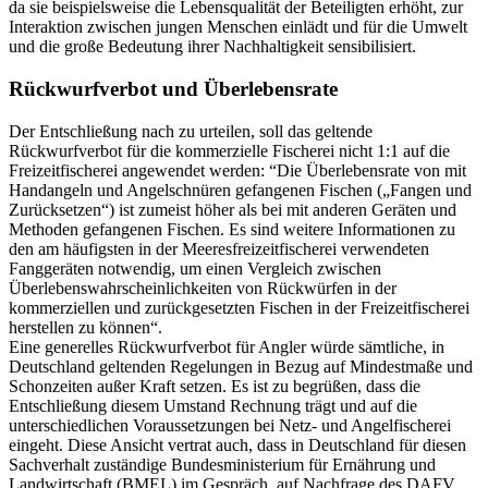
da sie beispielsweise die Lebensqualität der Beteiligten erhöht, zur
Interaktion zwischen jungen Menschen einlädt und für die Umwelt
und die große Bedeutung ihrer Nachhaltigkeit sensibilisiert.
Rückwurfverbot und Überlebensrate
Der Entschließung nach zu urteilen, soll das geltende
Rückwurfverbot für die kommerzielle Fischerei nicht 1:1 auf die
Freizeitfischerei angewendet werden: “Die Überlebensrate von mit
Handangeln und Angelschnüren gefangenen Fischen („Fangen und
Zurücksetzen“) ist zumeist höher als bei mit anderen Geräten und
Methoden gefangenen Fischen. Es sind weitere Informationen zu
den am häufigsten in der Meeresfreizeitfischerei verwendeten
Fanggeräten notwendig, um einen Vergleich zwischen
Überlebenswahrscheinlichkeiten von Rückwürfen in der
kommerziellen und zurückgesetzten Fischen in der Freizeitfischerei
herstellen zu können“.
Eine generelles Rückwurfverbot für Angler würde sämtliche, in
Deutschland geltenden Regelungen in Bezug auf Mindestmaße und
Schonzeiten außer Kraft setzen. Es ist zu begrüßen, dass die
Entschließung diesem Umstand Rechnung trägt und auf die
unterschiedlichen Voraussetzungen bei Netz- und Angelfischerei
eingeht. Diese Ansicht vertrat auch, dass in Deutschland für diesen
Sachverhalt zuständige Bundesministerium für Ernährung und
Landwirtschaft (BMEL) im Gespräch, auf Nachfrage des DAFV.