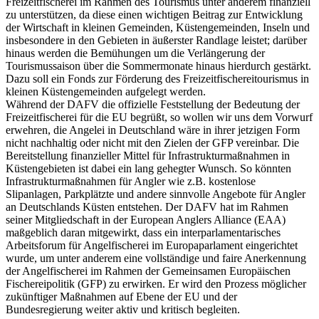
Freizeitfischerei im Rahmen des Tourismus unter anderem finanziell
zu unterstützen, da diese einen wichtigen Beitrag zur Entwicklung
der Wirtschaft in kleinen Gemeinden, Küstengemeinden, Inseln und
insbesondere in den Gebieten in äußerster Randlage leistet; darüber
hinaus werden die Bemühungen um die Verlängerung der
Tourismussaison über die Sommermonate hinaus hierdurch gestärkt.
Dazu soll ein Fonds zur Förderung des Freizeitfischereitourismus in
kleinen Küstengemeinden aufgelegt werden.
Während der DAFV die offizielle Feststellung der Bedeutung der
Freizeitfischerei für die EU begrüßt, so wollen wir uns dem Vorwurf
erwehren, die Angelei in Deutschland wäre in ihrer jetzigen Form
nicht nachhaltig oder nicht mit den Zielen der GFP vereinbar. Die
Bereitstellung finanzieller Mittel für Infrastrukturmaßnahmen in
Küstengebieten ist dabei ein lang gehegter Wunsch. So könnten
Infrastrukturmaßnahmen für Angler wie z.B. kostenlose
Slipanlagen, Parkplätzte und andere sinnvolle Angebote für Angler
an Deutschlands Küsten entstehen. Der DAFV hat im Rahmen
seiner Mitgliedschaft in der European Anglers Alliance (EAA)
maßgeblich daran mitgewirkt, dass ein interparlamentarisches
Arbeitsforum für Angelfischerei im Europaparlament eingerichtet
wurde, um unter anderem eine vollständige und faire Anerkennung
der Angelfischerei im Rahmen der Gemeinsamen Europäischen
Fischereipolitik (GFP) zu erwirken. Er wird den Prozess möglicher
zukünftiger Maßnahmen auf Ebene der EU und der
Bundesregierung weiter aktiv und kritisch begleiten.