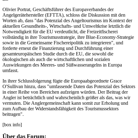
Olivier Portrat, Geschäftsführer des Europaverbandes der
Angelgerätehersteller (EFTTA), schloss die Diskussion mit den
Worten ab, dass "das Potenzial des Angeltourismus im Kontext der
aktuellen Gesundheits-, Wirtschafts- und Umweltkrise letztlich die
Notwendigkeit für die EU verdeutlicht, die Freizeitfischerei
vollständig in ihre Tourismusstrategie, ihre Blue-Economy-Strategie
sowie in die Gemeinsame Fischereipolitik zu integrieren", und
forderte erneut die Finanzierung und Durchführung einer
gesamteuropäischen Studie durch die EU, die sowohl die
ökologischen als auch die wirtschaftlichen und sozialen
Auswirkungen des Meeres- und Süßwasserangelns in Europa
umfasst.
In ihrer Schlussfolgerung fügte die Europaabgeordnete Grace
O'Sullivan hinzu, dass "umfassende Daten das Potenzial des Sektors
in einer Reihe von Bereichen aufzeigen würden. Der Beitrag der
Angler ist beträchtlich und wahrscheinlich größer als das, was wir
vermuten. Die Anglergemeinschaft kann somit zur Erholung und
zum Aufbau der Widerstandsfähigkeit des Tourismussektors
beitragen".
[box info]
Über das Forum: