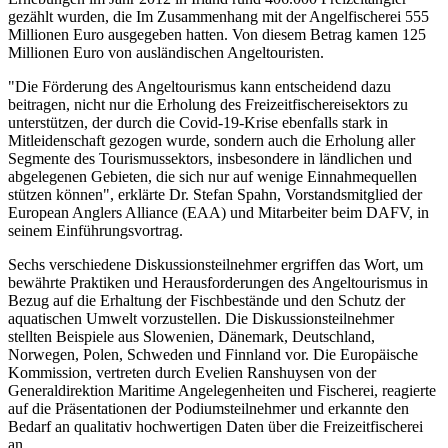
gezählt wurden, die Im Zusammenhang mit der Angelfischerei 555
Millionen Euro ausgegeben hatten. Von diesem Betrag kamen 125
Millionen Euro von ausländischen Angeltouristen.
"Die Förderung des Angeltourismus kann entscheidend dazu
beitragen, nicht nur die Erholung des Freizeitfischereisektors zu
unterstützen, der durch die Covid-19-Krise ebenfalls stark in
Mitleidenschaft gezogen wurde, sondern auch die Erholung aller
Segmente des Tourismussektors, insbesondere in ländlichen und
abgelegenen Gebieten, die sich nur auf wenige Einnahmequellen
stützen können", erklärte Dr. Stefan Spahn, Vorstandsmitglied der
European Anglers Alliance (EAA) und Mitarbeiter beim DAFV, in
seinem Einführungsvortrag.
Sechs verschiedene Diskussionsteilnehmer ergriffen das Wort, um
bewährte Praktiken und Herausforderungen des Angeltourismus in
Bezug auf die Erhaltung der Fischbestände und den Schutz der
aquatischen Umwelt vorzustellen. Die Diskussionsteilnehmer
stellten Beispiele aus Slowenien, Dänemark, Deutschland,
Norwegen, Polen, Schweden und Finnland vor. Die Europäische
Kommission, vertreten durch Evelien Ranshuysen von der
Generaldirektion Maritime Angelegenheiten und Fischerei, reagierte
auf die Präsentationen der Podiumsteilnehmer und erkannte den
Bedarf an qualitativ hochwertigen Daten über die Freizeitfischerei
an.