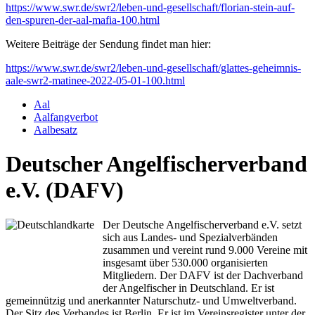
https://www.swr.de/swr2/leben-und-gesellschaft/florian-stein-auf-
den-spuren-der-aal-mafia-100.html
Weitere Beiträge der Sendung findet man hier:
https://www.swr.de/swr2/leben-und-gesellschaft/glattes-geheimnis-
aale-swr2-matinee-2022-05-01-100.html
Aal
Aalfangverbot
Aalbesatz
Deutscher Angelfischerverband
e.V. (DAFV)
Der Deutsche Angelfischerverband e.V. setzt
sich aus Landes- und Spezialverbänden
zusammen und vereint rund 9.000 Vereine mit
insgesamt über 530.000 organisierten
Mitgliedern. Der DAFV ist der Dachverband
der Angelfischer in Deutschland. Er ist
gemeinnützig und anerkannter Naturschutz- und Umweltverband.
Der Sitz des Verbandes ist Berlin. Er ist im Vereinsregister unter der