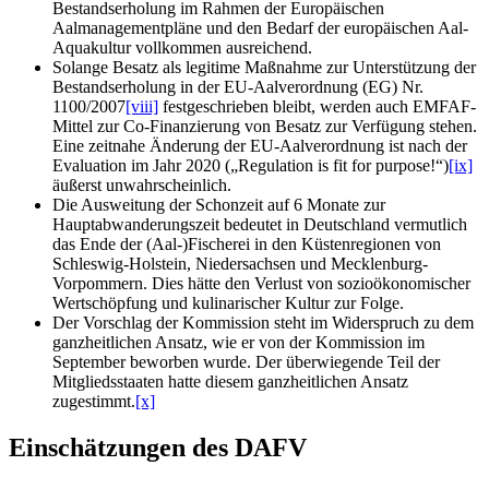
Bestandserholung im Rahmen der Europäischen
Aalmanagementpläne und den Bedarf der europäischen Aal-
Aquakultur vollkommen ausreichend.
Solange Besatz als legitime Maßnahme zur Unterstützung der
Bestandserholung in der EU-Aalverordnung (EG) Nr.
1100/2007
[viii]
festgeschrieben bleibt, werden auch EMFAF-
Mittel zur Co-Finanzierung von Besatz zur Verfügung stehen.
Eine zeitnahe Änderung der EU-Aalverordnung ist nach der
Evaluation im Jahr 2020 („Regulation is fit for purpose!“)
[ix]
äußerst unwahrscheinlich.
Die Ausweitung der Schonzeit auf 6 Monate zur
Hauptabwanderungszeit bedeutet in Deutschland vermutlich
das Ende der (Aal-)Fischerei in den Küstenregionen von
Schleswig-Holstein, Niedersachsen und Mecklenburg-
Vorpommern. Dies hätte den Verlust von sozioökonomischer
Wertschöpfung und kulinarischer Kultur zur Folge.
Der Vorschlag der Kommission steht im Widerspruch zu dem
ganzheitlichen Ansatz, wie er von der Kommission im
September beworben wurde. Der überwiegende Teil der
Mitgliedsstaaten hatte diesem ganzheitlichen Ansatz
zugestimmt.
[x]
Einschätzungen des DAFV