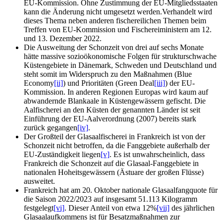
EU-Kommission. Ohne Zustimmung der EU-Mitgliedsstaaten
kann die Änderung nicht umgesetzt werden.Verhandelt wird
dieses Thema neben anderen fischereilichen Themen beim
Treffen von EU-Kommission und Fischereiministern am 12.
und 13. Dezember 2022.
Die Ausweitung der Schonzeit von drei auf sechs Monate
hätte massive sozioökonomische Folgen für strukturschwache
Küstengebiete in Dänemark, Schweden und Deutschland und
steht somit im Widerspruch zu den Maßnahmen (Blue
Economy
[ii]
) und Prioritäten (Green Deal
[iii]
) der EU-
Kommission. In anderen Regionen Europas wird kaum auf
abwandernde Blankaale in Küstengewässern gefischt. Die
Aalfischerei an den Küsten der genannten Länder ist seit
Einführung der EU-Aalverordnung (2007) bereits stark
zurück gegangen
[iv]
.
Der Großteil der Glasaalfischerei in Frankreich ist von der
Schonzeit nicht betroffen, da die Fanggebiete außerhalb der
EU-Zuständigkeit liegen
[v]
. Es ist unwahrscheinlich, dass
Frankreich die Schonzeit auf die Glasaal-Fanggebiete in
nationalen Hoheitsgewässern (Ästuare der großen Flüsse)
ausweitet.
Frankreich hat am 20. Oktober nationale Glasaalfangquote für
die Saison 2022/2023 auf insgesamt 51.113 Kilogramm
festgelegt
[vi]
. Dieser Anteil von etwa 12%
[vii]
des jährlichen
Glasaalaufkommens ist für Besatzmaßnahmen zur