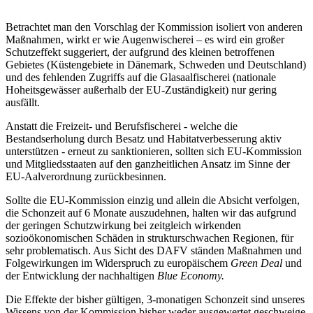
Betrachtet man den Vorschlag der Kommission isoliert von anderen
Maßnahmen, wirkt er wie Augenwischerei – es wird ein großer
Schutzeffekt suggeriert, der aufgrund des kleinen betroffenen
Gebietes (Küstengebiete in Dänemark, Schweden und Deutschland)
und des fehlenden Zugriffs auf die Glasaalfischerei (nationale
Hoheitsgewässer außerhalb der EU-Zuständigkeit) nur gering
ausfällt.
Anstatt die Freizeit- und Berufsfischerei - welche die
Bestandserholung durch Besatz und Habitatverbesserung aktiv
unterstützen - erneut zu sanktionieren, sollten sich EU-Kommission
und Mitgliedsstaaten auf den ganzheitlichen Ansatz im Sinne der
EU-Aalverordnung zurückbesinnen.
Sollte die EU-Kommission einzig und allein die Absicht verfolgen,
die Schonzeit auf 6 Monate auszudehnen, halten wir das aufgrund
der geringen Schutzwirkung bei zeitgleich wirkenden
sozioökonomischen Schäden in strukturschwachen Regionen, für
sehr problematisch. Aus Sicht des DAFV ständen Maßnahmen und
Folgewirkungen im Widerspruch zu europäischem
Green Deal
und
der Entwicklung der nachhaltigen
Blue Economy.
Die Effekte der bisher gültigen, 3-monatigen Schonzeit sind unseres
Wissens von der Kommission bisher weder ausgewertet geschweige