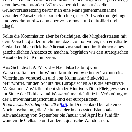
denn bewertet worden. Wäre es aber nicht genau das die
Grundvoraussetzung bevor man eine Managementmaßnahme
verändert? Zusätzlich ist zu befürchten, dass Aal weiterhin gefangen
und verzehrt wird – dann aber vollkommen unkontrolliert und
illegal.
Sollte die Kommission aber beabsichtigen, die Mitgliedsstaaten mit
dem Vorschlag aufzurütteln und dazu zu motivieren, sich ernsthafte
Gedanken über effektive Alternativmaßnahmen im Rahmen eines
ganzheitlichen Ansatzes zu machen, begrüßen wir den strategischen
Ansatz der EU-Kommission.
Aus Sicht des DAFV ist die Nachtabschaltung von
Wasserkraftanlagen in Wanderkorridoren, wie in der Taxonomie-
Verordnung vorgesehen und von Kommissar Sinkevičius
befürwortet, für den Schutz des Europäischen Aals die effektivste
Maßnahme. Zusätzlich dient sie der Biodiversität in Fließgewässern
im Sinne der Habitat- und Wasserrahmenrichtlinie in Verbindung mit
der Umwelthaftungsrichtlinie und der europäischen
Biodiversitätsstrategie für 2030
[xi]
. In Deutschland beträfe eine
Nachtabschaltung die Zeiträume der intensivsten Blankaal-
Abwanderung von September bis Januar und April bis Juni für
wandernde Gelbaale und andere aquatische Wanderarten.