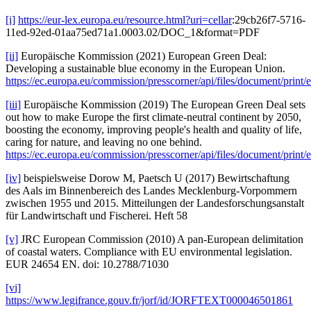
[i]
https://eur-lex.europa.eu/resource.html?uri=cellar
:29cb26f7-5716-
11ed-92ed-01aa75ed71a1.0003.02/DOC_1&format=PDF
[ii]
Europäische Kommission (2021) European Green Deal:
Developing a sustainable blue economy in the European Union.
https://ec.europa.eu/commission/presscorner/api/files/document/pri
[iii]
Europäische Kommission (2019) The European Green Deal sets
out how to make Europe the first climate-neutral continent by 2050,
boosting the economy, improving people's health and quality of life,
caring for nature, and leaving no one behind.
https://ec.europa.eu/commission/presscorner/api/files/document/pri
[iv]
beispielsweise Dorow M, Paetsch U (2017) Bewirtschaftung
des Aals im Binnenbereich des Landes Mecklenburg-Vorpommern
zwischen 1955 und 2015. Mitteilungen der Landesforschungsanstalt
für Landwirtschaft und Fischerei. Heft 58
[v]
JRC European Commission (2010) A pan-European delimitation
of coastal waters. Compliance with EU environmental legislation.
EUR 24654 EN. doi: 10.2788/71030
[vi]
https://www.legifrance.gouv.fr/jorf/id/JORFTEXT000046501861