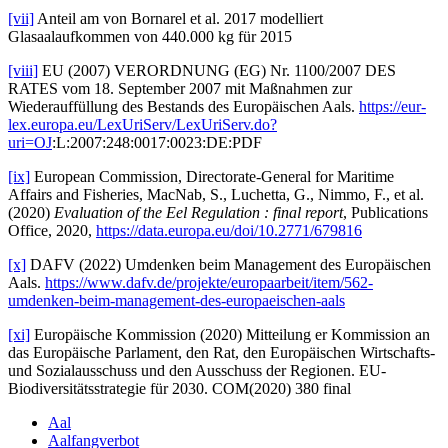
[vii]
Anteil am von Bornarel et al. 2017 modelliert
Glasaalaufkommen von 440.000 kg für 2015
[viii]
EU (2007) VERORDNUNG (EG) Nr. 1100/2007 DES
RATES vom 18. September 2007 mit Maßnahmen zur
Wiederauffüllung des Bestands des Europäischen Aals.
https://eur-
lex.europa.eu/LexUriServ/LexUriServ.do?
uri=OJ
:L:2007:248:0017:0023:DE:PDF
[ix]
European Commission, Directorate-General for Maritime
Affairs and Fisheries, MacNab, S., Luchetta, G., Nimmo, F., et al.
(2020)
Evaluation of the Eel Regulation : final report
, Publications
Office, 2020,
https://data.europa.eu/doi/10.2771/679816
[x]
DAFV (2022) Umdenken beim Management des Europäischen
Aals.
https://www.dafv.de/projekte/europaarbeit/item/562-
umdenken-beim-management-des-europaeischen-aals
[xi]
Europäische Kommission (2020) Mitteilung er Kommission an
das Europäische Parlament, den Rat, den Europäischen Wirtschafts-
und Sozialausschuss und den Ausschuss der Regionen. EU-
Biodiversitätsstrategie für 2030. COM(2020) 380 final
Aal
Aalfangverbot