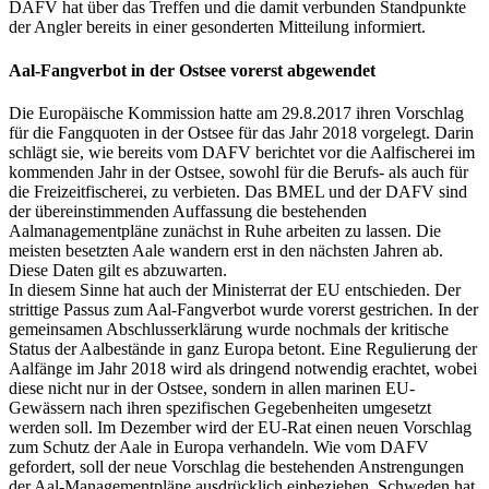
DAFV hat über das Treffen und die damit verbunden Standpunkte
der Angler bereits in einer gesonderten Mitteilung informiert.
Aal-Fangverbot in der Ostsee vorerst abgewendet
Die Europäische Kommission hatte am 29.8.2017 ihren Vorschlag
für die Fangquoten in der Ostsee für das Jahr 2018 vorgelegt. Darin
schlägt sie, wie bereits vom DAFV berichtet vor die Aalfischerei im
kommenden Jahr in der Ostsee, sowohl für die Berufs- als auch für
die Freizeitfischerei, zu verbieten. Das BMEL und der DAFV sind
der übereinstimmenden Auffassung die bestehenden
Aalmanagementpläne zunächst in Ruhe arbeiten zu lassen. Die
meisten besetzten Aale wandern erst in den nächsten Jahren ab.
Diese Daten gilt es abzuwarten.
In diesem Sinne hat auch der Ministerrat der EU entschieden. Der
strittige Passus zum Aal-Fangverbot wurde vorerst gestrichen. In der
gemeinsamen Abschlusserklärung wurde nochmals der kritische
Status der Aalbestände in ganz Europa betont. Eine Regulierung der
Aalfänge im Jahr 2018 wird als dringend notwendig erachtet, wobei
diese nicht nur in der Ostsee, sondern in allen marinen EU-
Gewässern nach ihren spezifischen Gegebenheiten umgesetzt
werden soll. Im Dezember wird der EU-Rat einen neuen Vorschlag
zum Schutz der Aale in Europa verhandeln. Wie vom DAFV
gefordert, soll der neue Vorschlag die bestehenden Anstrengungen
der Aal-Managementpläne ausdrücklich einbeziehen. Schweden hat