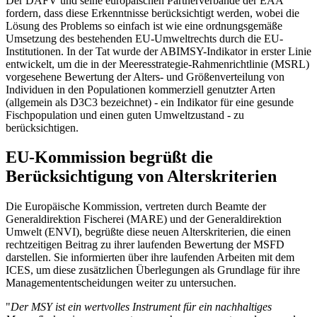
Der DAFV und seine europäischen Partnerverbände der EAA
fordern, dass diese Erkenntnisse berücksichtigt werden, wobei die
Lösung des Problems so einfach ist wie eine ordnungsgemäße
Umsetzung des bestehenden EU-Umweltrechts durch die EU-
Institutionen. In der Tat wurde der ABIMSY-Indikator in erster Linie
entwickelt, um die in der Meeresstrategie-Rahmenrichtlinie (MSRL)
vorgesehene Bewertung der Alters- und Größenverteilung von
Individuen in den Populationen kommerziell genutzter Arten
(allgemein als D3C3 bezeichnet) - ein Indikator für eine gesunde
Fischpopulation und einen guten Umweltzustand - zu
berücksichtigen.
EU-Kommission begrüßt die
Berücksichtigung von Alterskriterien
Die Europäische Kommission, vertreten durch Beamte der
Generaldirektion Fischerei (MARE) und der Generaldirektion
Umwelt (ENVI), begrüßte diese neuen Alterskriterien, die einen
rechtzeitigen Beitrag zu ihrer laufenden Bewertung der MSFD
darstellen. Sie informierten über ihre laufenden Arbeiten mit dem
ICES, um diese zusätzlichen Überlegungen als Grundlage für ihre
Managemententscheidungen weiter zu untersuchen.
"
Der MSY ist ein wertvolles Instrument für ein nachhaltiges