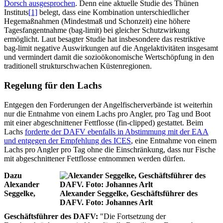
Dorsch ausgesprochen
. Denn eine aktuelle Studie des Thünen
Instituts
[1]
belegt, dass eine Kombination unterschiedlicher
Hegemaßnahmen (Mindestmaß und Schonzeit) eine höhere
Tagesfangentnahme (bag-limit) bei gleicher Schutzwirkung
ermöglicht. Laut besagter Studie hat insbesondere das restriktive
bag-limit negative Auswirkungen auf die Angelaktivitäten insgesamt
und vermindert damit die sozioökonomische Wertschöpfung in den
traditionell strukturschwachen Küstenregionen.
Regelung für den Lachs
Entgegen den Forderungen der Angelfischerverbände ist weiterhin
nur die Entnahme von einem Lachs pro Angler, pro Tag und Boot
mit einer abgeschnittener Fettflosse (fin-clipped) gestattet. Beim
Lachs
forderte der DAFV ebenfalls in Abstimmung mit der EAA
und entgegen der Empfehlung des ICES
, eine Entnahme von einem
Lachs pro Angler pro Tag ohne die Einschränkung, dass nur Fische
mit abgeschnittener Fettflosse entnommen werden dürfen.
Dazu
Alexander
Seggelke,
Alexander Seggelke, Geschäftsführer des
DAFV. Foto: Johannes Arlt
Geschäftsführer des DAFV:
"Die Fortsetzung der