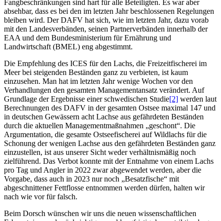
Fangbeschränkungen sind hart für alle Beteiligten. Es war aber
absehbar, dass es bei den im letzten Jahr beschlossenen Regelungen
bleiben wird. Der DAFV hat sich, wie im letzten Jahr, dazu vorab
mit den Landesverbänden, seinen Partnerverbänden innerhalb der
EAA und dem Bundesministerium für Ernährung und
Landwirtschaft (BMEL) eng abgestimmt.
Die Empfehlung des ICES für den Lachs, die Freizeitfischerei im
Meer bei steigenden Beständen ganz zu verbieten, ist kaum
einzusehen. Man hat im letzten Jahr wenige Wochen vor den
Verhandlungen den gesamten Managementansatz verändert. Auf
Grundlage der Ergebnisse einer schwedischen Studie
[2]
werden laut
Berechnungen des DAFV in der gesamten Ostsee maximal 147 und
in deutschen Gewässern acht Lachse aus gefährdeten Beständen
durch die aktuellen Managementmaßnahmen „geschont“. Die
Argumentation, die gesamte Ostseefischerei auf Wildlachs für die
Schonung der wenigen Lachse aus den gefährdeten Beständen ganz
einzustellen, ist aus unserer Sicht weder verhältnismäßig noch
zielführend. Das Verbot konnte mit der Entnahme von einem Lachs
pro Tag und Angler in 2022 zwar abgewendet werden, aber die
Vorgabe, dass auch in 2023 nur noch „Besatzfische“ mit
abgeschnittener Fettflosse entnommen werden dürfen, halten wir
nach wie vor für falsch.
Beim Dorsch wünschen wir uns die neuen wissenschaftlichen