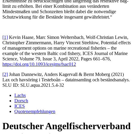
Erkenntnisse zu berücksichtigen und langfristig das restriktive bag-
limit zu erhöhen. Bei einer Kombination aus veränderten
Mindestmaßen und Schonzeiten bleibt dabei die notwendige
Schutzwirkung für die Bestände insgesamt gewährleistet.“
[1]
Kevin Haase, Marc Simon Weltersbach, Wolf-Christian Lewin,
Christopher Zimmermann, Harry Vincent Strehlow, Potential effects
of management options on marine recreational fisheries – the
example of the western Baltic cod fishery, ICES Journal of Marine
Science, Volume 79, Issue 3, April 2022, Pages 661–676,
https://doi.org/10.1093/icesjms/fsac012
[2]
Johan Dannewitz, Anders Kagervall & Bernt Moberg (2021)
Lax och havsöring i Testeboån – datainsamling och beståndsanalys.
SLU ID: SLU.aqua.2021.5.4-32
Lachs
Dorsch
ICES
Quotenempfehlungen
Deutscher Angelfischerverband