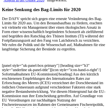
"
Angeln in der Ostsee 2020
" hingewiesen.
Keine Senkung des Bag-Limits für 2020
Der DAFV spricht sich gegen eine erneute Veränderung des Bag-
Limits für 2020 aus. Um den Bestandsaufbau zu fördern, erachten
wir vielmehr ein Management über einen ökologischen Ansatz in
Form einer wissenschaftlich begründeten Schonzeit als zielführend
und begrüßen den Ratschlag des Thünen Instituts (TI) während der
Fortpflanzungszeit auf den Fang von Laichdorsch zu verzichten.
Wir rufen die Politik und die Wissenschaft auf, Maßnahmen für eine
langfristige Sicherung der Bestände zu ergreifen.
[panel style="uk-panel-box-primary"] [heading size="h3"
style="underline uk-panel-title"][icon style="icon-hand-o-right"/]
Sofortmaßnahmen EU-Kommission[/heading] Aus den kürzlich
erschienenen Empfehlungen des Internationalen Rates zur
Erforschung des Meeres (ICES) verzeichnet der Dorschbestand im
östlichen Ostseeraum aufgrund verschiedener Faktoren eine stark
negative Bestandsentwicklung. Vor diesem Hintergrund hat die EU-
Kommission nun ihre Entscheidung getroffen. Auf Grundlage von
EU Verordnungen zur nachhaltigen Nutzung der
Fischereiressourcen im Rahmen der Gemeinsamen Fischereipolitik,