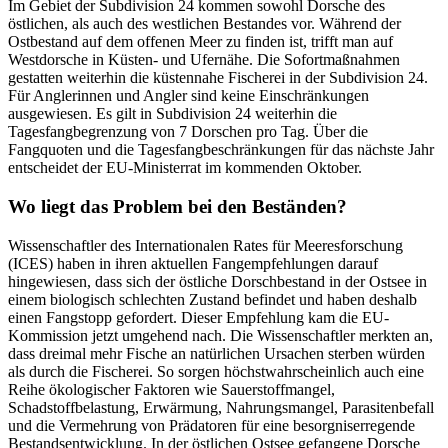
Im Gebiet der Subdivision 24 kommen sowohl Dorsche des
östlichen, als auch des westlichen Bestandes vor. Während der
Ostbestand auf dem offenen Meer zu finden ist, trifft man auf
Westdorsche in Küsten- und Ufernähe. Die Sofortmaßnahmen
gestatten weiterhin die küstennahe Fischerei in der Subdivision 24.
Für Anglerinnen und Angler sind keine Einschränkungen
ausgewiesen. Es gilt in Subdivision 24 weiterhin die
Tagesfangbegrenzung von 7 Dorschen pro Tag. Über die
Fangquoten und die Tagesfangbeschränkungen für das nächste Jahr
entscheidet der EU-Ministerrat im kommenden Oktober.
Wo liegt das Problem bei den Beständen?
Wissenschaftler des Internationalen Rates für Meeresforschung
(ICES) haben in ihren aktuellen Fangempfehlungen darauf
hingewiesen, dass sich der östliche Dorschbestand in der Ostsee in
einem biologisch schlechten Zustand befindet und haben deshalb
einen Fangstopp gefordert. Dieser Empfehlung kam die EU-
Kommission jetzt umgehend nach. Die Wissenschaftler merkten an,
dass dreimal mehr Fische an natürlichen Ursachen sterben würden
als durch die Fischerei. So sorgen höchstwahrscheinlich auch eine
Reihe ökologischer Faktoren wie Sauerstoffmangel,
Schadstoffbelastung, Erwärmung, Nahrungsmangel, Parasitenbefall
und die Vermehrung von Prädatoren für eine besorgniserregende
Bestandsentwicklung. In der östlichen Ostsee gefangene Dorsche