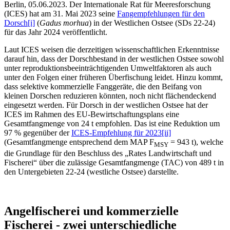
Berlin, 05.06.2023. Der Internationale Rat für Meeresforschung
(ICES) hat am 31. Mai 2023 seine
Fangempfehlungen für den
Dorsch
[i]
(
Gadus morhua
) in der Westlichen Ostsee (SDs 22-24)
für das Jahr 2024 veröffentlicht.
Laut ICES weisen die derzeitigen wissenschaftlichen Erkenntnisse
darauf hin, dass der Dorschbestand in der westlichen Ostsee sowohl
unter reproduktionsbeeinträchtigenden Umweltfaktoren als auch
unter den Folgen einer früheren Überfischung leidet. Hinzu kommt,
dass selektive kommerzielle Fanggeräte, die den Beifang von
kleinen Dorschen reduzieren könnten, noch nicht flächendeckend
eingesetzt werden. Für Dorsch in der westlichen Ostsee hat der
ICES im Rahmen des EU-Bewirtschaftungsplans eine
Gesamtfangmenge von 24 t empfohlen. Das ist eine Reduktion um
97 % gegenüber der
ICES-Empfehlung für 2023
[ii]
(Gesamtfangmenge entsprechend dem MAP F
= 943 t), welche
MSY
die Grundlage für den Beschluss des „Rates Landwirtschaft und
Fischerei“ über die zulässige Gesamtfangmenge (TAC) von 489 t in
den Untergebieten 22-24 (westliche Ostsee) darstellte.
Angelfischerei und kommerzielle
Fischerei - zwei unterschiedliche