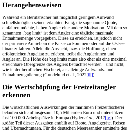
Herangehensweisen
Während ein Berufsfischer mit möglichst geringem Aufwand
schnellstmöglich seinen erlaubten Fang, die sogenannte Quote,
einfahren möchte, haben Angler eine andere Motivation. Mit dem so
genannten „bag limit“ ist dem Angler eine tägliche maximale
Entnahmemenge vorgegeben. Diese zu erreichen, ist jedoch nicht
der primärere Antrieb an die Küste zu kommen oder auf die Ostsee
hinauszufahren. Allein die Aussicht, bzw. die Hoffnung, einen
erfolgreichen Angeltag zu erleben, treibt die Anglerinnen und
Angler an. Die Höhe des bag limits muss also eher als eine maximal
erreichbare Obergrenze des Anglers betrachtet werden – und nicht,
wie in der beruflichen Fischerei, als alleinige Aufwands- und
Entnahmeregulierung (Gundelund et al., 2022
[iii]
).
Die Wertschöpfung der Freizeitangler
erkennen
Die wirtschaftlichen Auswirkungen der maritimen Freizeitfischerei
belaufen sich auf insgesamt 10,5 Milliarden Euro und unterstützen
fast 100.000 Arbeitsplätze in Europa (Hyder
et al
., 2017
[iv]
). Der
größte Teil dieser Ausgaben entfällt auf Boote, Angelgeräte, Reisen
und Übernachtungen. Für die deutschen Meeresangler ermittelte des