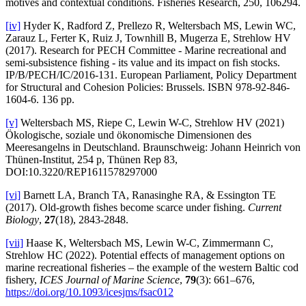
motives and contextual conditions. Fisheries Research, 250, 106294.
[iv]
Hyder K, Radford Z, Prellezo R, Weltersbach MS, Lewin WC,
Zarauz L, Ferter K, Ruiz J, Townhill B, Mugerza E, Strehlow HV
(2017). Research for PECH Committee - Marine recreational and
semi-subsistence fishing - its value and its impact on fish stocks.
IP/B/PECH/IC/2016-131. European Parliament, Policy Department
for Structural and Cohesion Policies: Brussels. ISBN 978-92-846-
1604-6. 136 pp.
[v]
Weltersbach MS, Riepe C, Lewin W-C, Strehlow HV (2021)
Ökologische, soziale und ökonomische Dimensionen des
Meeresangelns in Deutschland. Braunschweig: Johann Heinrich von
Thünen-Institut, 254 p, Thünen Rep 83,
DOI:10.3220/REP1611578297000
[vi]
Barnett LA, Branch TA, Ranasinghe RA, & Essington TE
(2017). Old-growth fishes become scarce under fishing.
Current
Biology
,
27
(18), 2843-2848.
[vii]
Haase K, Weltersbach MS, Lewin W-C, Zimmermann C,
Strehlow HC (2022). Potential effects of management options on
marine recreational fisheries – the example of the western Baltic cod
fishery,
ICES Journal of Marine Science
,
79
(3): 661–676,
https://doi.org/10.1093/icesjms/fsac012