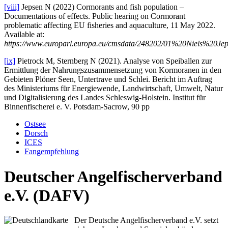
[viii]
Jepsen N (2022) Cormorants and fish population –
Documentations of effects. Public hearing on Cormorant
problematic affecting EU fisheries and aquaculture, 11 May 2022.
Available at:
https://www.europarl.europa.eu/cmsdata/248202/01%20Niels%20Jep
[ix]
Pietrock M, Sternberg N (2021). Analyse von Speiballen zur
Ermittlung der Nahrungszusammensetzung von Kormoranen in den
Gebieten Plöner Seen, Untertrave und Schlei. Bericht im Auftrag
des Ministeriums für Energiewende, Landwirtschaft, Umwelt, Natur
und Digitalisierung des Landes Schleswig-Holstein. Institut für
Binnenfischerei e. V. Potsdam-Sacrow, 90 pp
Ostsee
Dorsch
ICES
Fangempfehlung
Deutscher Angelfischerverband
e.V. (DAFV)
Der Deutsche Angelfischerverband e.V. setzt