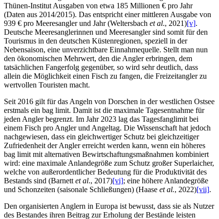
Thünen-Institut Ausgaben von etwa 185 Millionen € pro Jahr
(Daten aus 2014/2015). Das entspricht einer mittleren Ausgabe von
939 € pro Meeresangler und Jahr (Weltersbach
et al
., 2021)
[v]
.
Deutsche Meeresanglerinnen und Meeresangler sind somit für den
Tourismus in den deutschen Küstenregionen, speziell in der
Nebensaison, eine unverzichtbare Einnahmequelle. Stellt man nun
den ökonomischen Mehrwert, den die Angler erbringen, dem
tatsächlichen Fangerfolg gegenüber, so wird sehr deutlich, dass
allein die Möglichkeit einen Fisch zu fangen, die Freizeitangler zu
wertvollen Touristen macht.
Seit 2016 gilt für das Angeln von Dorschen in der westlichen Ostsee
erstmals ein bag limit. Damit ist die maximale Tagesentnahme für
jeden Angler begrenzt. Im Jahr 2023 lag das Tagesfanglimit bei
einem Fisch pro Angler und Angeltag. Die Wissenschaft hat jedoch
nachgewiesen, dass ein gleichwertiger Schutz bei gleichzeitiger
Zufriedenheit der Angler erreicht werden kann, wenn ein höheres
bag limit mit alternativen Bewirtschaftungsmaßnahmen kombiniert
wird: eine maximale Anlandegröße zum Schutz großer Superlaicher,
welche von außerordentlicher Bedeutung für die Produktivität des
Bestands sind (Barnett
et al
., 2017)
[vi]
; eine höhere Anlandegröße
und Schonzeiten (saisonale Schließungen) (Haase
et al.
, 2022)
[vii]
.
Den organisierten Anglern in Europa ist bewusst, dass sie als Nutzer
des Bestandes ihren Beitrag zur Erholung der Bestände leisten