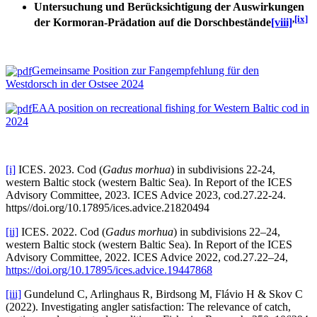
Untersuchung und Berücksichtigung der Auswirkungen
,
[ix]
der Kormoran-Prädation auf die Dorschbestände
[viii]
Gemeinsame Position zur Fangempfehlung für den
Westdorsch in der Ostsee 2024
EAA position on recreational fishing for Western Baltic cod in
2024
[i]
ICES. 2023. Cod (
Gadus morhua
) in subdivisions 22-24,
western Baltic stock (western Baltic Sea). In Report of the ICES
Advisory Committee, 2023. ICES Advice 2023, cod.27.22-24.
https//doi.org/10.17895/ices.advice.21820494
[ii]
ICES. 2022. Cod (
Gadus morhua
) in subdivisions 22–24,
western Baltic stock (western Baltic Sea). In Report of the ICES
Advisory Committee, 2022. ICES Advice 2022, cod.27.22–24,
https://doi.org/10.17895/ices.advice.19447868
[iii]
Gundelund C, Arlinghaus R, Birdsong M, Flávio H & Skov C
(2022). Investigating angler satisfaction: The relevance of catch,