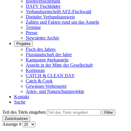
Bootsversicherung
DAFV Fischbilder
Verbandszeitschrift AFZ-Fischwaid
Digitaler Verbandsausweis
Zahlen und Fakten rund um das Angeln
Termine
Presse
Newsletter Archiv
Projekte
Fisch des Jahres
Flusslandschaft der Jahre
Kampagne #gehangeln
Angeln in der Mitte der Gesellschaft
Kormoran
CATCH & CLEAN DAY
Catch & Cook
Gewässer-Verbesserer
Arten- und Naturschutzprojekte
Kontakt
Suche
Teil des Titels eingeben
Filter
Zurücksetzen
Anzeige #