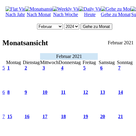
Nach Jahr
Nach Monat
Nach Woche
Heute
Gehe zu Monat
Su
Gehe zu Monat
Monatsansicht
Februar 2021
Februar 2021
Montag
Dienstag
Mittwoch
Donnerstag
Freitag
Samstag
Sonntag
5
1
2
3
4
5
6
7
6
8
9
10
11
12
13
14
7
15
16
17
18
19
20
21