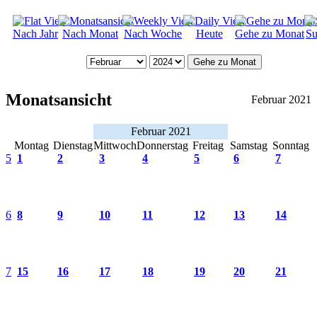
Nach Jahr
Nach Monat
Nach Woche
Heute
Gehe zu Monat
Su
Gehe zu Monat
Monatsansicht
Februar 2021
Februar 2021
Montag
Dienstag
Mittwoch
Donnerstag
Freitag
Samstag
Sonntag
5
1
2
3
4
5
6
7
6
8
9
10
11
12
13
14
7
15
16
17
18
19
20
21