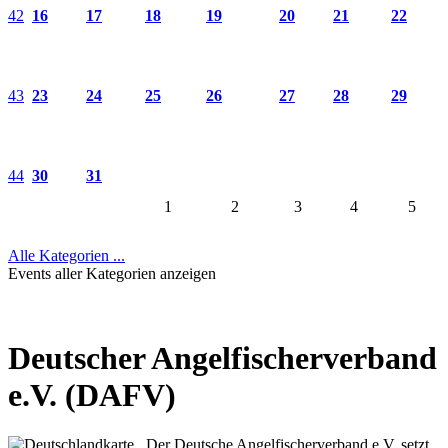
42
16
17
18
19
20
21
22
43
23
24
25
26
27
28
29
44
30
31
1
2
3
4
5
Alle Kategorien ...
Events aller Kategorien anzeigen
Deutscher Angelfischerverband
e.V. (DAFV)
Der Deutsche Angelfischerverband e.V. setzt