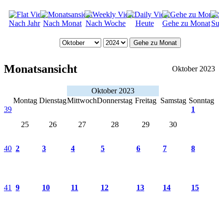
Nach Jahr
Nach Monat
Nach Woche
Heute
Gehe zu Monat
Su
Gehe zu Monat
Monatsansicht
Oktober 2023
Oktober 2023
Montag
Dienstag
Mittwoch
Donnerstag
Freitag
Samstag
Sonntag
39
1
25
26
27
28
29
30
40
2
3
4
5
6
7
8
41
9
10
11
12
13
14
15