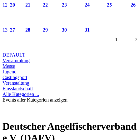
12
20
21
22
23
24
25
26
13
27
28
29
30
31
1
2
DEFAULT
Versammlung
Messe
Jugend
Castingsport
Veranstaltung
Flusslandschaft
Alle Kategorien ...
Events aller Kategorien anzeigen
Deutscher Angelfischerverband
e.V. (DAFV)