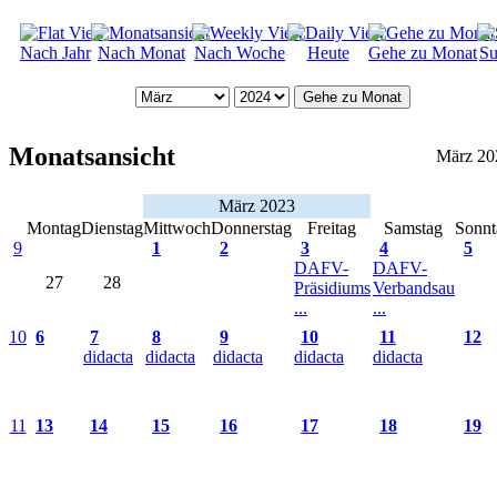
Nach Jahr
Nach Monat
Nach Woche
Heute
Gehe zu Monat
Su
Gehe zu Monat
Monatsansicht
März 20
März 2023
Montag
Dienstag
Mittwoch
Donnerstag
Freitag
Samstag
Sonnt
9
1
2
3
4
5
DAFV-
DAFV-
27
28
Präsidiums
Verbandsau
...
...
10
6
7
8
9
10
11
12
didacta
didacta
didacta
didacta
didacta
11
13
14
15
16
17
18
19