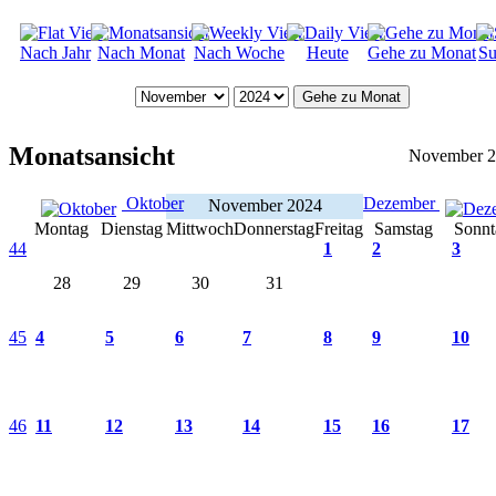
Nach Jahr
Nach Monat
Nach Woche
Heute
Gehe zu Monat
Su
Gehe zu Monat
Monatsansicht
November 
Oktober
Dezember
November 2024
Montag
Dienstag
Mittwoch
Donnerstag
Freitag
Samstag
Sonnt
44
1
2
3
28
29
30
31
45
4
5
6
7
8
9
10
46
11
12
13
14
15
16
17