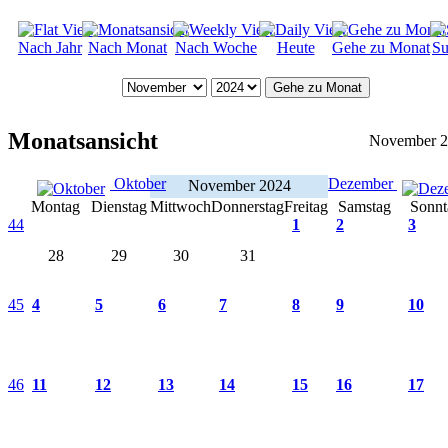
Nach Jahr
Nach Monat
Nach Woche
Heute
Gehe zu Monat
Su
Gehe zu Monat
Monatsansicht
November 
Oktober
Dezember
November 2024
Montag
Dienstag
Mittwoch
Donnerstag
Freitag
Samstag
Sonnt
44
1
2
3
28
29
30
31
45
4
5
6
7
8
9
10
46
11
12
13
14
15
16
17