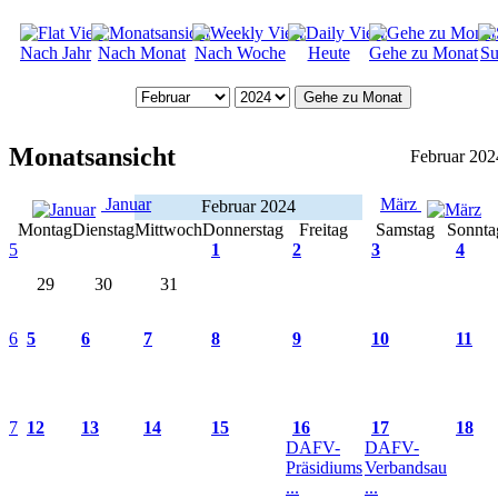
Nach Jahr
Nach Monat
Nach Woche
Heute
Gehe zu Monat
Su
Gehe zu Monat
Monatsansicht
Februar 202
Januar
März
Februar 2024
Montag
Dienstag
Mittwoch
Donnerstag
Freitag
Samstag
Sonnta
5
1
2
3
4
29
30
31
6
5
6
7
8
9
10
11
7
12
13
14
15
16
17
18
DAFV-
DAFV-
Präsidiums
Verbandsau
...
...