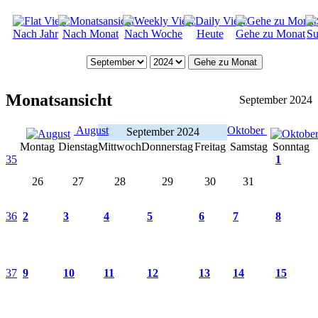
Nach Jahr
Nach Monat
Nach Woche
Heute
Gehe zu Monat
Su
Gehe zu Monat
Monatsansicht
September 2024
August
Oktober
September 2024
Montag
Dienstag
Mittwoch
Donnerstag
Freitag
Samstag
Sonntag
35
1
26
27
28
29
30
31
36
2
3
4
5
6
7
8
37
9
10
11
12
13
14
15