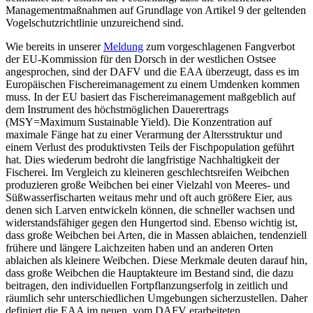
Managementmaßnahmen auf Grundlage von Artikel 9 der geltenden
Vogelschutzrichtlinie unzureichend sind.
Wie bereits in unserer
Meldung
zum vorgeschlagenen Fangverbot
der EU-Kommission für den Dorsch in der westlichen Ostsee
angesprochen, sind der DAFV und die EAA überzeugt, dass es im
Europäischen Fischereimanagement zu einem Umdenken kommen
muss. In der EU basiert das Fischereimanagement maßgeblich auf
dem Instrument des höchstmöglichen Dauerertrags
(MSY=Maximum Sustainable Yield). Die Konzentration auf
maximale Fänge hat zu einer Verarmung der Altersstruktur und
einem Verlust des produktivsten Teils der Fischpopulation geführt
hat. Dies wiederum bedroht die langfristige Nachhaltigkeit der
Fischerei. Im Vergleich zu kleineren geschlechtsreifen Weibchen
produzieren große Weibchen bei einer Vielzahl von Meeres- und
Süßwasserfischarten weitaus mehr und oft auch größere Eier, aus
denen sich Larven entwickeln können, die schneller wachsen und
widerstandsfähiger gegen den Hungertod sind. Ebenso wichtig ist,
dass große Weibchen bei Arten, die in Massen ablaichen, tendenziell
frühere und längere Laichzeiten haben und an anderen Orten
ablaichen als kleinere Weibchen. Diese Merkmale deuten darauf hin,
dass große Weibchen die Hauptakteure im Bestand sind, die dazu
beitragen, den individuellen Fortpflanzungserfolg in zeitlich und
räumlich sehr unterschiedlichen Umgebungen sicherzustellen. Daher
definiert die EAA im neuen, vom DAFV erarbeiteten