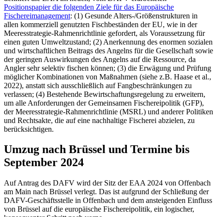
Positionspapier die folgenden Ziele für das Europäische
Fischereimanagement
: (1) Gesunde Alters-/Größenstrukturen in
allen kommerziell genutzten Fischbeständen der EU, wie in der
Meeresstrategie-Rahmenrichtlinie gefordert, als Voraussetzung für
einen guten Umweltzustand; (2) Anerkennung des enormen sozialen
und wirtschaftlichen Beitrags des Angelns für die Gesellschaft sowie
der geringen Auswirkungen des Angelns auf die Ressource, da
Angler sehr selektiv fischen können; (3) die Erwägung und Prüfung
möglicher Kombinationen von Maßnahmen (siehe z.B. Haase et al.,
2022), anstatt sich ausschließlich auf Fangbeschränkungen zu
verlassen; (4) Bestehende Bewirtschaftungsregelung zu erweitern,
um alle Anforderungen der Gemeinsamen Fischereipolitik (GFP),
der Meeresstrategie-Rahmenrichtlinie (MSRL) und anderer Politiken
und Rechtsakte, die auf eine nachhaltige Fischerei abzielen, zu
berücksichtigen.
Umzug nach Brüssel und Termine bis
September 2024
Auf Antrag des DAFV wird der Sitz der EAA 2024 von Offenbach
am Main nach Brüssel verlegt. Das ist aufgrund der Schließung der
DAFV-Geschäftsstelle in Offenbach und dem ansteigenden Einfluss
von Brüssel auf die europäische Fischereipolitik, ein logischer,