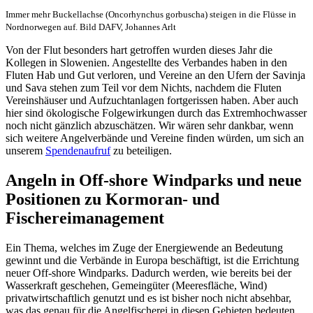
Immer mehr Buckellachse (Oncorhynchus gorbuscha) steigen in die Flüsse in
Nordnorwegen auf. Bild DAFV, Johannes Arlt
Von der Flut besonders hart getroffen wurden dieses Jahr die
Kollegen in Slowenien. Angestellte des Verbandes haben in den
Fluten Hab und Gut verloren, und Vereine an den Ufern der Savinja
und Sava stehen zum Teil vor dem Nichts, nachdem die Fluten
Vereinshäuser und Aufzuchtanlagen fortgerissen haben. Aber auch
hier sind ökologische Folgewirkungen durch das Extremhochwasser
noch nicht gänzlich abzuschätzen. Wir wären sehr dankbar, wenn
sich weitere Angelverbände und Vereine finden würden, um sich an
unserem
Spendenaufruf
zu beteiligen.
Angeln in Off-shore Windparks und neue
Positionen zu Kormoran- und
Fischereimanagement
Ein Thema, welches im Zuge der Energiewende an Bedeutung
gewinnt und die Verbände in Europa beschäftigt, ist die Errichtung
neuer Off-shore Windparks. Dadurch werden, wie bereits bei der
Wasserkraft geschehen, Gemeingüter (Meeresfläche, Wind)
privatwirtschaftlich genutzt und es ist bisher noch nicht absehbar,
was das genau für die Angelfischerei in diesen Gebieten bedeuten