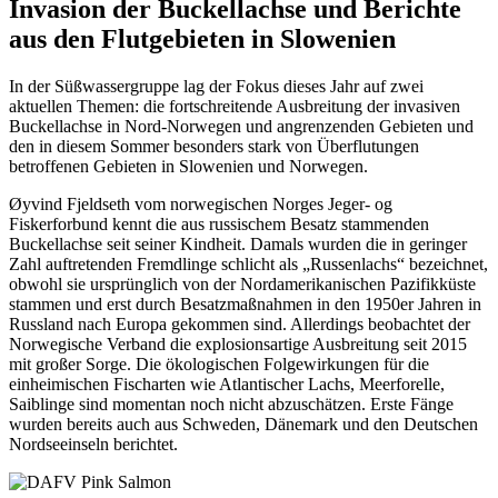
Invasion der Buckellachse und Berichte
aus den Flutgebieten in Slowenien
In der Süßwassergruppe lag der Fokus dieses Jahr auf zwei
aktuellen Themen: die fortschreitende Ausbreitung der invasiven
Buckellachse in Nord-Norwegen und angrenzenden Gebieten und
den in diesem Sommer besonders stark von Überflutungen
betroffenen Gebieten in Slowenien und Norwegen.
Øyvind Fjeldseth vom norwegischen Norges Jeger- og
Fiskerforbund kennt die aus russischem Besatz stammenden
Buckellachse seit seiner Kindheit. Damals wurden die in geringer
Zahl auftretenden Fremdlinge schlicht als „Russenlachs“ bezeichnet,
obwohl sie ursprünglich von der Nordamerikanischen Pazifikküste
stammen und erst durch Besatzmaßnahmen in den 1950er Jahren in
Russland nach Europa gekommen sind. Allerdings beobachtet der
Norwegische Verband die explosionsartige Ausbreitung seit 2015
mit großer Sorge. Die ökologischen Folgewirkungen für die
einheimischen Fischarten wie Atlantischer Lachs, Meerforelle,
Saiblinge sind momentan noch nicht abzuschätzen. Erste Fänge
wurden bereits auch aus Schweden, Dänemark und den Deutschen
Nordseeinseln berichtet.