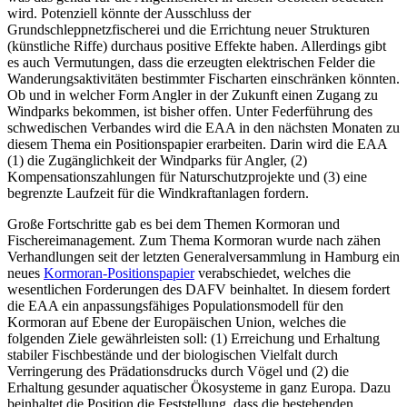
wird. Potenziell könnte der Ausschluss der
Grundschleppnetzfischerei und die Errichtung neuer Strukturen
(künstliche Riffe) durchaus positive Effekte haben. Allerdings gibt
es auch Vermutungen, dass die erzeugten elektrischen Felder die
Wanderungsaktivitäten bestimmter Fischarten einschränken könnten.
Ob und in welcher Form Angler in der Zukunft einen Zugang zu
Windparks bekommen, ist bisher offen. Unter Federführung des
schwedischen Verbandes wird die EAA in den nächsten Monaten zu
diesem Thema ein Positionspapier erarbeiten. Darin wird die EAA
(1) die Zugänglichkeit der Windparks für Angler, (2)
Kompensationszahlungen für Naturschutzprojekte und (3) eine
begrenzte Laufzeit für die Windkraftanlagen fordern.
Große Fortschritte gab es bei dem Themen Kormoran und
Fischereimanagement. Zum Thema Kormoran wurde nach zähen
Verhandlungen seit der letzten Generalversammlung in Hamburg ein
neues
Kormoran-Positionspapier
verabschiedet, welches die
wesentlichen Forderungen des DAFV beinhaltet. In diesem fordert
die EAA ein anpassungsfähiges Populationsmodell für den
Kormoran auf Ebene der Europäischen Union, welches die
folgenden Ziele gewährleisten soll: (1) Erreichung und Erhaltung
stabiler Fischbestände und der biologischen Vielfalt durch
Verringerung des Prädationsdrucks durch Vögel und (2) die
Erhaltung gesunder aquatischer Ökosysteme in ganz Europa. Dazu
beinhaltet die Position die Feststellung, dass die bestehenden