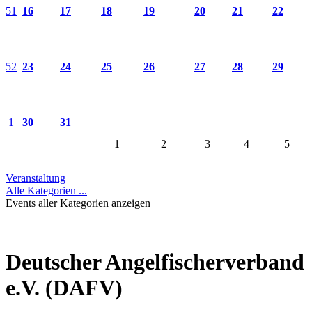
51
16
17
18
19
20
21
22
52
23
24
25
26
27
28
29
1
30
31
1
2
3
4
5
Veranstaltung
Alle Kategorien ...
Events aller Kategorien anzeigen
Deutscher Angelfischerverband
e.V. (DAFV)