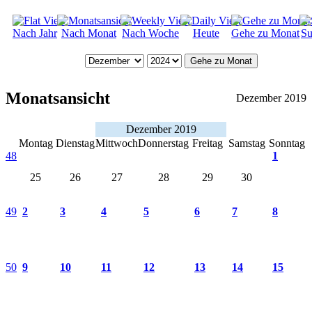
Nach Jahr
Nach Monat
Nach Woche
Heute
Gehe zu Monat
Su
Gehe zu Monat
Monatsansicht
Dezember 2019
Dezember 2019
Montag
Dienstag
Mittwoch
Donnerstag
Freitag
Samstag
Sonntag
48
1
25
26
27
28
29
30
49
2
3
4
5
6
7
8
50
9
10
11
12
13
14
15