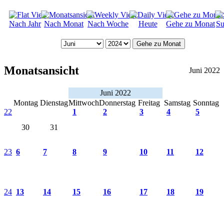
Nach Jahr
Nach Monat
Nach Woche
Heute
Gehe zu Monat
Su
Gehe zu Monat
Monatsansicht
Juni 2022
Juni 2022
Montag
Dienstag
Mittwoch
Donnerstag
Freitag
Samstag
Sonntag
22
1
2
3
4
5
30
31
23
6
7
8
9
10
11
12
24
13
14
15
16
17
18
19