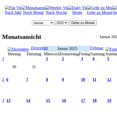
Nach Jahr
Nach Monat
Nach Woche
Heute
Gehe zu Monat
Su
Gehe zu Monat
Monatsansicht
Januar 20
Dezember
Februar
Januar 2025
Montag
Dienstag
Mittwoch
Donnerstag
Freitag
Samstag
Sonnt
1
1
2
3
4
5
30
31
2
6
7
8
9
10
11
12
3
13
14
15
16
17
18
19