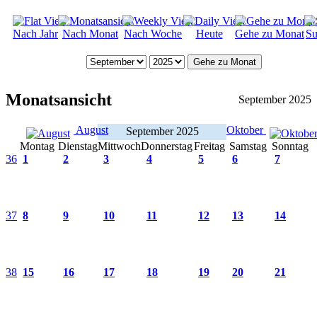
Nach Jahr
Nach Monat
Nach Woche
Heute
Gehe zu Monat
Su
Gehe zu Monat
Monatsansicht
September 2025
August
Oktober
September 2025
Montag
Dienstag
Mittwoch
Donnerstag
Freitag
Samstag
Sonntag
36
1
2
3
4
5
6
7
37
8
9
10
11
12
13
14
38
15
16
17
18
19
20
21