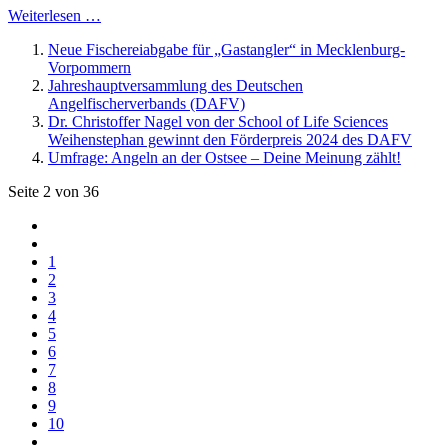
Weiterlesen …
Neue Fischereiabgabe für „Gastangler“ in Mecklenburg-
Vorpommern
Jahreshauptversammlung des Deutschen
Angelfischerverbands (DAFV)
Dr. Christoffer Nagel von der School of Life Sciences
Weihenstephan gewinnt den Förderpreis 2024 des DAFV
Umfrage: Angeln an der Ostsee – Deine Meinung zählt!
Seite 2 von 36
1
2
3
4
5
6
7
8
9
10