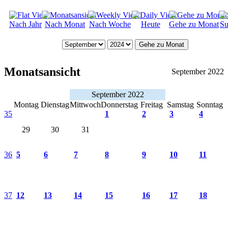
Nach Jahr
Nach Monat
Nach Woche
Heute
Gehe zu Monat
Su
Gehe zu Monat
Monatsansicht
September 2022
September 2022
Montag
Dienstag
Mittwoch
Donnerstag
Freitag
Samstag
Sonntag
35
1
2
3
4
29
30
31
36
5
6
7
8
9
10
11
37
12
13
14
15
16
17
18