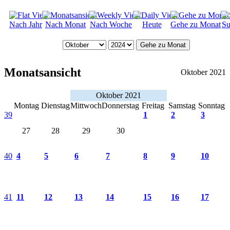
Nach Jahr
Nach Monat
Nach Woche
Heute
Gehe zu Monat
Su
Gehe zu Monat
Monatsansicht
Oktober 2021
Oktober 2021
Montag
Dienstag
Mittwoch
Donnerstag
Freitag
Samstag
Sonntag
39
1
2
3
27
28
29
30
40
4
5
6
7
8
9
10
41
11
12
13
14
15
16
17