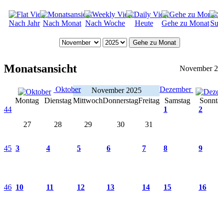
Nach Jahr
Nach Monat
Nach Woche
Heute
Gehe zu Monat
Su
Gehe zu Monat
Monatsansicht
November 
Oktober
Dezember
November 2025
Montag
Dienstag
Mittwoch
Donnerstag
Freitag
Samstag
Sonnt
44
1
2
27
28
29
30
31
45
3
4
5
6
7
8
9
46
10
11
12
13
14
15
16