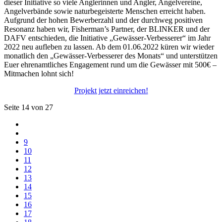
dieser Initiative so viele Anglerinnen und Angler, Angelvereine,
Angelverbände sowie naturbegeisterte Menschen erreicht haben.
Aufgrund der hohen Bewerberzahl und der durchweg positiven
Resonanz haben wir, Fisherman’s Partner, der BLINKER und der
DAFV entschieden, die Initiative „Gewässer-Verbesserer“ im Jahr
2022 neu aufleben zu lassen. Ab dem 01.06.2022 küren wir wieder
monatlich den „Gewässer-Verbesserer des Monats“ und unterstützen
Euer ehrenamtliches Engagement rund um die Gewässer mit 500€ –
Mitmachen lohnt sich!
Projekt jetzt einreichen!
Seite 14 von 27
9
10
11
12
13
14
15
16
17