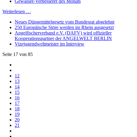
Gewässer-Verbesserer des Monats
Weiterlesen …
Neues Düngemittelgesetz vom Bundesrat abgelehnt
250 Europäische Störe werden im Rhein ausgesetzt
Angelfischerverband e.V. (DAFV) wird offizieller
Kooperationspartner der ANGELWELT BERLIN
Vizejugendweltmeister im Interview
Seite 17 von 85
12
13
14
15
16
17
18
19
20
21